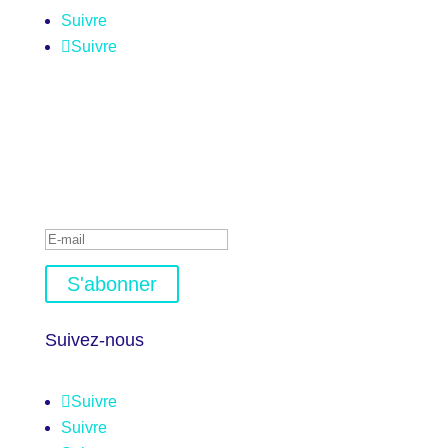
Suivre
Suivre
Restez informé
Inscrivez-vous à notre newsletter et recevez les
actualités infos santé du territoire
C'est enregistré ! Bienvenu 😉
S'abonner
Suivez-nous
Suivre
Suivre